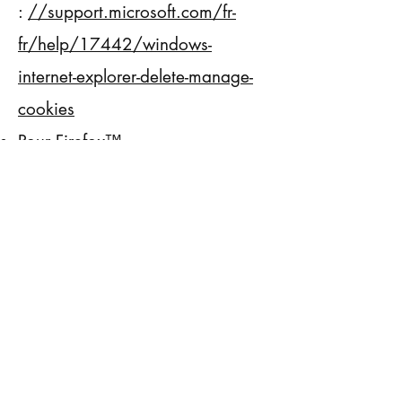
:
//support.microsoft.com/fr-
fr/help/17442/windows-
internet-explorer-delete-manage-
cookies
Pour Firefox™
:
//support.mozilla.org/fr/kb/ac
tiver-desactiver-cookies-
preferences
Pour Chrome™
:
//support.google.com/chrome
/answer/95647
Pour Safari™
:
//support.apple.com/fr-