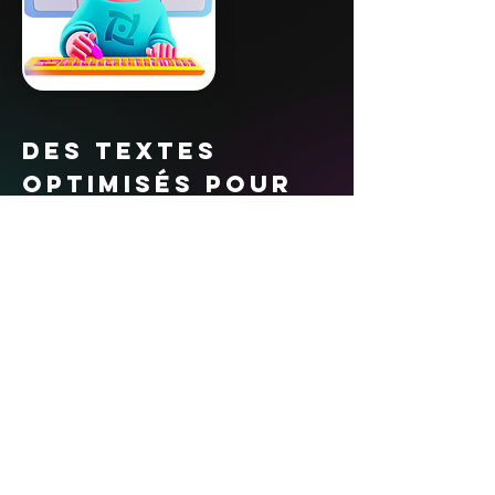
des textes
optimisés pour
vendre
Les mots ont le pouvoir de
transformer des visiteurs curieux
en clients. En harmonie avec
votre stratégie, nous créons des
textes qui captivent et
persuadent